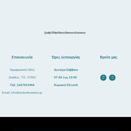
Quality Of Steel Means Maximum Endurance
Επικοινωνία
Ώρες λειτουργίας
Βρείτε μας
Περιφερειακή Οδός
Δευτέρα-Σάββατο
Σκιάθος, Τ.Κ. 37002
07:30 έως 15:00
Tηλ: 2427021966
Κυριακή Κλειστά
Email:
info@tsolovikossteel.gr